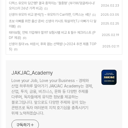
디럭스 유모차 당근행? 결국 종착지는 '절충형' (부가부/잉글레시나/
2026.02.23
오이스터 26년 가격 비교)
(1)
신생아 유모차 비교 분석(1) – 유모차가 Car라면, 디럭스는 세단
2025.03.05
(1)
초보 아빠를 위한 출산 준비: 신생아 카시트 뭐살까?(TJ 아빠가 다 알
2025.02.25
아봄)
(0)
태아보험, 언제 가입해야 할까? 보험사별 비교 & 필수 체크리스트 (P
2025.02.19
DF 제공)
(0)
신생아 침대 vs. 바운서, 후회 없는 선택법! (+2024 추천 제품 TOP
2025.02.11
5)
(0)
JAKJAC_Academy
Love your Job, Love your Business - 경제와
산업 하루하루 알아가기 JAKJAC Academy는 경제,
산업, 투자, 금융, 비즈니스, 문화 등 다양한 주제를
다루며, 독자들에게 유익한 정보를 제공하는
블로그입니다. 앞으로도 다양한 주제와 깊이 있는
콘텐츠로 독자 여러분의 지적 호기심을 충족시키기
위해 노력하겠습니다.
구독하기