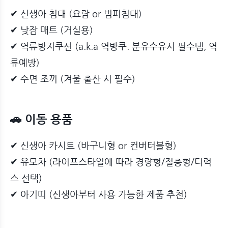
✔ 신생아 침대 (요람 or 범퍼침대)
✔ 낮잠 매트 (거실용)
✔ 역류방지쿠션 (a.k.a 역방쿠. 분유수유시 필수템, 역
류예방)
✔ 수면 조끼 (겨울 출산 시 필수)
🚗 이동 용품
✔ 신생아 카시트 (바구니형 or 컨버터블형)
✔ 유모차 (라이프스타일에 따라 경량형/절충형/디럭
스 선택)
✔ 아기띠 (신생아부터 사용 가능한 제품 추천)