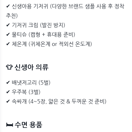
✔ 신생아용 기저귀 (다양한 브랜드 샘플 사용 후 정착
추천)
✔ 기저귀 크림 (발진 방지)
✔ 물티슈 (캡형 + 휴대용 준비)
✔ 체온계 (귀체온계 or 적외선 온도계)
👕 신생아 의류
✔ 배냇저고리 (5벌)
✔ 우주복 (3벌)
✔ 속싸개 (4~5장, 얇은 것 & 두꺼운 것 준비)
🛏 수면 용품