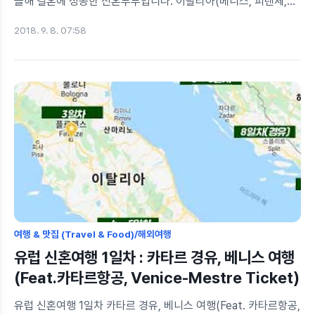
올해 결혼에 성공한 신혼부부입니다. 이탈리아(베니스, 피렌체,
로마)와 크로아티아(두브로브니크, 플리트비체, 스플리트,
2018. 9. 8. 07:58
자그레브) 를 9박 11일 일정으로 다녀왔습니다. 이탈리아는 관광,
크로아티아는 힐링이라는 컨셉으로 준비했던 여행이지요! 후기를
나눠드리니 다음 여행 시 참고하시기 바래요! 알아보자 : 베니스 or
베네치아? 여러분은 베니스(Venice)에 대해 얼마나 알고
계신가요? 혹은, 베네치아(Venezia)라는 도시는 알고 계신 분이
있겠지요? 01 02 03 베니스의 상인 한메타자교사 영화제
베니스는 특유의 지리적 조건 상 무역이 발달하여 부유한
도시였고, 외적이 침범하기 어려운 도시였다고해요! 베니스는
영어식 표현, 베네치아는 ..
여행 & 맛집 (Travel & Food)/해외여행
유럽 신혼여행 1일차 : 카타르 경유, 베니스 여행
(Feat.카타르항공, Venice-Mestre Ticket)
유럽 신혼여행 1일차 카타르 경유, 베니스 여행(Feat. 카타르항공,