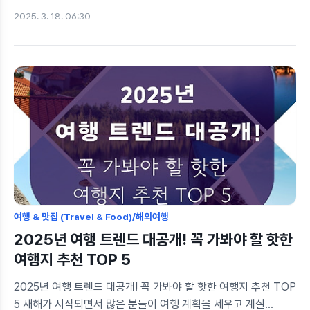
계신가요?오늘은 지난 프랑스, 체코에서의 값비싼 교훈을 통해
2025. 3. 18. 06:30
얻은 여행 준비 팁을 공유드리려 합니다.저는 지난해 입사 10주년
휴가를 활용하여 와이프와 프랑스 파리, 체코 프라하 10박 12일
여행을 다녀왔는데요. 시행착오는 제가 다 거쳤으니 여러분은
오늘 글 하나만 즐겨찾기 하시고 하나하나 준비하시면 10박 12일
동안 후회없이 파리와 프라하를 즐길 수 있습니다. 항공권부터
숙소, 교통권, 환전, 인터넷까지... 모든 여행 준비를 한 번에
해결할 수 있는 완벽 가이드를 준비했습니다! 이 글 하나로 여행
준비의 90%를 끝낸것과 같은 자신감을 얻어가시죠! ✈️이 글에서
얻을 수 있는 ..
여행 & 맛집 (Travel & Food)/해외여행
2025년 여행 트렌드 대공개! 꼭 가봐야 할 핫한
여행지 추천 TOP 5
2025년 여행 트렌드 대공개! 꼭 가봐야 할 핫한 여행지 추천 TOP
5 새해가 시작되면서 많은 분들이 여행 계획을 세우고 계실