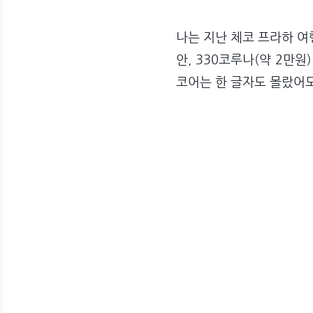
나는
지난 체코 프라하 여
안, 330코루나(약 2만
코어는 한 글자도 몰랐어도