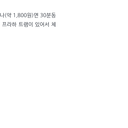
(약 1,800원)면 30분동
. 프라하 트램이 있어서 체