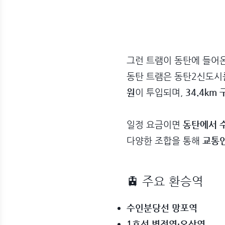
그런 트램이 동탄에 들어온
동탄 트램은 동탄2신도시
원
이 투입되며,
34.4km
일정 요금이면
동탄에서 수
다양한 조합을 통해
교통인
🚊 주요 환승역
수인분당선 망포역
1호선 병점역·오산역