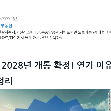
og9393
광고
문부동산
신갈저수지,서천레스피아,영통중앙공원,시립도서관 도보가능 /중대형 아
아파트/편안한 삶을 원하시나요? 선택하세
램 2028년 개통 확정! 연기 
정리