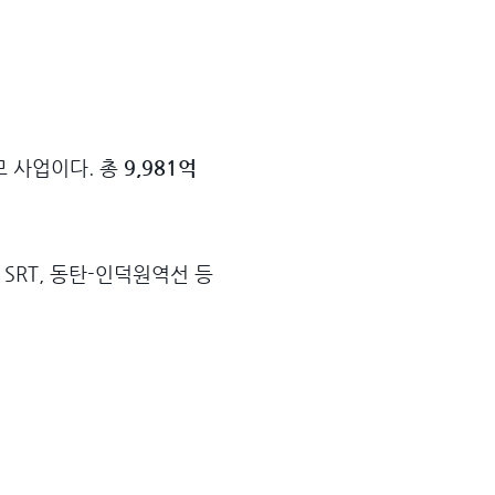
 사업이다. 총
9,981억
 SRT, 동탄-인덕원역선 등