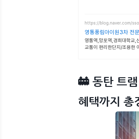
https://blog.naver.com/ss
영통풍림아이원3차 전
영통역,망포역,경희대학교,
교통이 편리한단지/조용한 
🚋 동탄 트
혜택까지 총