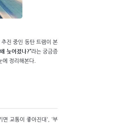
 추진 중인 동탄 트램이 본
 왜 늦어졌나?”
라는 궁금증
눈에 정리해본다.
기면 교통이 좋아진대', '부