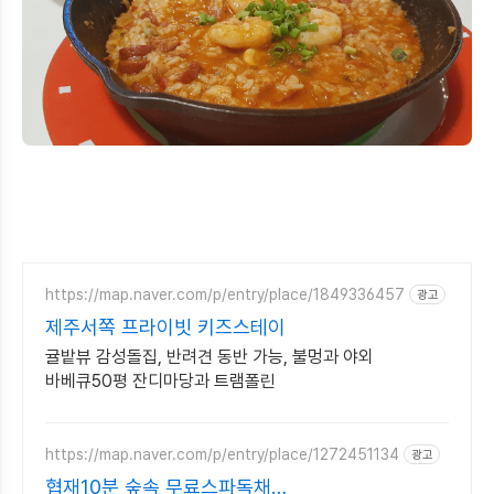
https://map.naver.com/p/entry/place/1849336457
광고
제주서쪽 프라이빗 키즈스테이
귤밭뷰 감성돌집, 반려견 동반 가능, 불멍과 야외
바베큐50평 잔디마당과 트램폴린
https://map.naver.com/p/entry/place/1272451134
광고
협재10분 숲속 무료스파독채