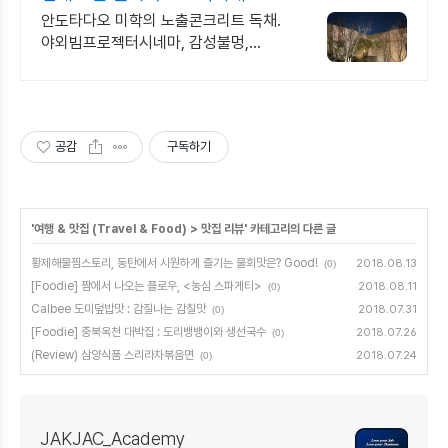
퀸침대 2개 가족/커플 독채
안도타다오 미학의 노출콘크리트 독채.
야외빔프로젝터시네마, 감성불멍,
무료야외스파 퀸침대2개 여유로운
숙면. 프리미엄 오베스 어메니티,
캡슐커피완비. 먼지없는 청결
공감
구독하기
'
여행 & 맛집 (Travel & Food)
>
맛집 리뷰
' 카테고리의 다른 글
황제해물찜스토리, 동탄에서 시원하게 즐기는 물회맛은? Good!
2018.08.13
(0)
[Foodie] 짬에서 나오는 플로우, <농심 스파게티>
2018.08.11
(0)
Calbee 도미덮밥맛 : 감질나는 감칠맛
2018.07.31
(0)
[Foodie] 충북옥천 대박집 : 도리뱅뱅이와 생선국수
2018.07.26
(0)
(Review) 삼양식품 스리라차볶음면
2018.07.24
(0)
JAKJAC_Academy