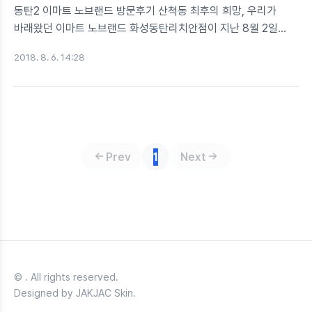
동탄2 이마트 노브랜드 방문후기 산척동 최후의 희망, 우리가
바래왔던 이마트 노브랜드 화성동탄리치안점이 지난 8월 2일
오픈했습니다. 이마트 노브랜드의 위엄! 화성시 산척동
2018. 8. 6. 14:28
풍산리치안타워 B1(지하)에 위치해있네요 매장입구는 이래요! ■
식품류 식품류는 우리가 익히 알고있는 쌀과자, 감자칩,
크리스피롤 등이 있고요, 입구와 제일 가깝습니다. 바닥에 보심
원문자로 ①, ②, ③으로 표기 되어있는 구간이 스낵류에
포함됩니다. 이외에도 ④, ⑤, ⑥이 라면, 주류, 안주, 음료
순이었던 것 같네요. 그 중 10개들이 라면스낵이 값도 싸고 양도
Prev
1
Next
적당해 스테디셀러라는 소문이 들려옵니다. 이게 라면스낵
비주얼이에요 25g짜리 라면과자 10개들이 큰봉이 1,980원?
소비자가 이득을 봤다고 생각하기에 충분한 양과 가..
© . All rights reserved.
Designed by JAKJAC Skin.