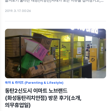
즐겨보기 불타는 태양(버닝썬)사태가 모든 이슈를 집어삼키고,
대한민국은 미세먼지가 집어삼킨 요즘이네요.한 주 간의 치열한
2019. 3. 17. 00:26
삶을 살아내고, 오래간만에 와이프와 동탄호수공원 산책길에
나섰습니다. 와이프와 소소한 대화를 나누며 동탄호수공원을
거닐다보니 삶의 여유를 만끽하게 되는데요. 와이프가 대뜸 그
얘기를 하더라구요."오빠 오빠, 요즘 부영단지 옆에
에이탑마트라고 생겼는데 딸기가 굉장히 싸대, 그리고 그 건물에
브런치카페가 있는데 엄마들이 많이 간다나봐" 충분한 호수
산책을 마치고, 허기가 졌던 우리는 (아침을 바나나 한쪽씩만 먹고
나왔음) 생각난김에 브런치카페에 가보기로 마음을 먹었습니다.
에이탑마트를 찾으니 같은 건물 3층에 브런치 카페가 보..
육아 & 라이프 (Parenting & Lifestyle)
동탄2신도시 이마트 노브랜드
(화성동탄리치안점) 방문 후기(소개,
의무휴업일)