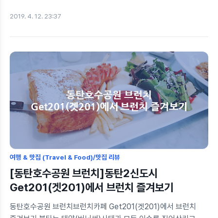
이렇게말하죠? '앓던 이를 뽑은 것 마냥 후련하다'라고요. 오늘은
2019. 4. 12. 23:37
제게 찾아온 바로 그 날입니다. 너무나 후련한 매복사랑니 발치
후기 시작합니다. Drop the Beat! 사랑니란? (Wisdom Tooth)
사랑니란 사람의 입 가장 안쪽에 나는 어금니를 말하는데요,
사랑니의 유래는 사랑을 알만한 17~20세 사이에 나는 치아라서
사랑니라는 명칭이 붙었다고 하네요. 서구권에서는 사랑니를
'지혜의 이'라 하여 Wisdom Teeth라고 부르는데요, 어린아이일
때보다 더욱 지혜로워질 무렵에 생긴다하여 이와 같은 명칭이
붙었다고 하네요. 결국 동서양을 막론하고, 사랑니는 고통을
지나서, 성..
여행 & 맛집 (Travel & Food)/맛집 리뷰
[동탄호수공원 브런치]동탄2신도시
Get201(겟201)에서 브런치 즐겨보기
동탄호수공원 브런치브런치카페 Get201(겟201)에서 브런치