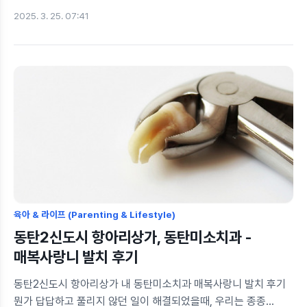
셀프사진관 중 하나인 빛진사진관에 만삭사진 촬영 다녀왔습니다.
2025. 3. 25. 07:41
스튜디오형 촬영은 어색하고, 무료 촬영은 오히려 불편한 경우가
많다는 이야기를 듣고 셀프 촬영 방식을 찾게 됐는데요.
결과적으로 대만족이었고, 이 경험을 공유해봅니다.빛진사진관
위치 및 예약 방법동탄2신도시 영천동 11자상가에 위치한
빛진사진관은 지하에 자리 잡고 있어 조용하고 아늑한 분위기에서
촬영할 수 있었어요. 특히 산부인과, 산후조리원 밀집 지역에서
멀지 않아 접근성이 좋아요.예약은 카카오톡 플러스친구
(빛진사진관)로 진행됩니다. 인스타그램이나 네이버를 통해
연결해 예약 가능하며, 선착순이므로 원하는 날짜가 있다면 미..
육아 & 라이프 (Parenting & Lifestyle)
동탄2신도시 항아리상가, 동탄미소치과 -
매복사랑니 발치 후기
동탄2신도시 항아리상가 내 동탄미소치과 매복사랑니 발치 후기
뭔가 답답하고 풀리지 않던 일이 해결되었을때, 우리는 종종