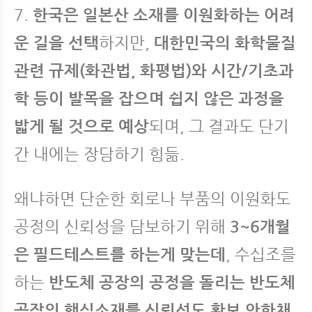
7.
한국은 일본산 소재를 이원화하는 어려
운 길을 선택
하지만,
대한민국의 화학물질
관련 규제(화관법, 화평법)와 시간/기초과
학 등이 발목을 잡으며 쉽지 않은 과정을
밟게 될 것으로 예상
되며, 그 결과도 단기
간 내에는 장담하기 힘듦.
왜냐하면 단순한 회로나 부품의 이원화도
공정의 신뢰성을 담보하기 위해
3~6개월
은 필드테스트를 하는게 맞는데
, 수십조를
하는
반도체 공장의 공정을 돌리는 반도체
공장의 핵심소재를 신뢰성도 확보 안한채