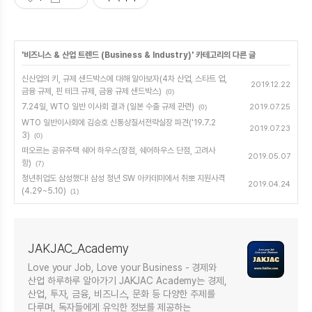
'
비즈니스 & 산업 트렌드 (Business & Industry)
' 카테고리의 다른 글
신산업의 키, 규제 샌드박스에 대해 알아보자(4차 산업, 스타트 업,
2019.12.22
금융 규제, 핀 테크 규제, 금융 규제 샌드박스)
(0)
7.24일, WTO 일반 이사회 결과 (일본 수출 규제 관련)
2019.07.25
(0)
WTO 일반이사회에 김승호 신통상질서전략실장 파견('19.7.2
2019.07.23
3)
(0)
떠오르는 공유주택 쉐어 하우스(장점, 쉐어하우스 단점, 고려사
2019.05.07
항)
(7)
청년취업도 삼성했다! 삼성 청년 SW 아카데미에서 취뽀 지원사격
2019.04.24
(4.29~5.10)
(1)
JAKJAC_Academy
Love your Job, Love your Business - 경제와
산업 하루하루 알아가기 JAKJAC Academy는 경제,
산업, 투자, 금융, 비즈니스, 문화 등 다양한 주제를
다루며, 독자들에게 유익한 정보를 제공하는