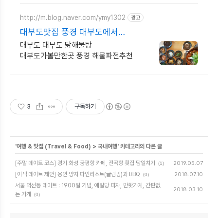
http://m.blog.naver.com/ymy1302
광고
대부도맛집 풍경 대부도에서
맛보는 닭해물탕!
대부도 대부도 닭해물탕
대부도가볼만한곳 풍경 해물파전추천
3
구독하기
'
여행 & 맛집 (Travel & Food)
>
국내여행
' 카테고리의 다른 글
[주말 데이트 코스] 경기 화성 궁평항 카페, 전곡항 횟집 당일치기
2019.05.07
(1)
[이색 데이트 제안] 용인 양지 파인리조트(글램핑)과 BBQ
2018.07.10
(0)
서울 익선동 데이트 : 1900일 기념, 에일당 피자, 만홧가게, 간판없
2018.03.10
는 가게
(0)