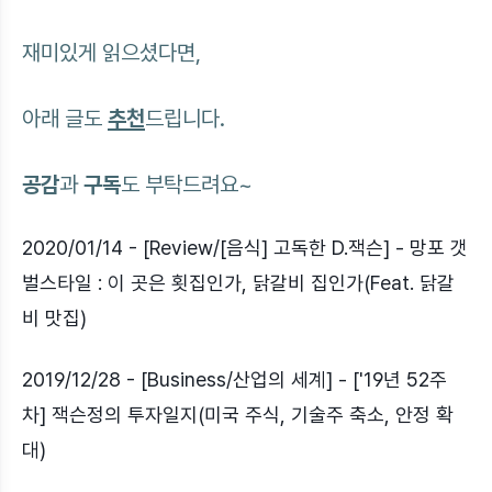
재미있게 읽으셨다면,
아래 글도
추천
드립니다.
공감
과
구독
도 부탁드려요~
2020/01/14 - [Review/[음식] 고독한 D.잭슨] - 망포 갯
벌스타일 : 이 곳은 횟집인가, 닭갈비 집인가(Feat. 닭갈
비 맛집)
2019/12/28 - [Business/산업의 세계] - ['19년 52주
차] 잭슨정의 투자일지(미국 주식, 기술주 축소, 안정 확
대)