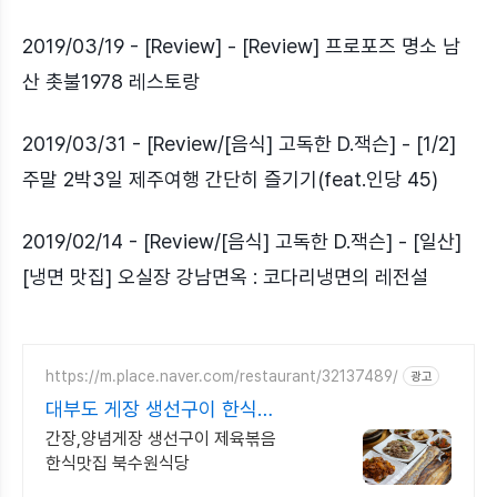
2019/03/19 - [Review] - [Review] 프로포즈 명소 남
산 촛불1978 레스토랑
2019/03/31 - [Review/[음식] 고독한 D.잭슨] - [1/2]
주말 2박3일 제주여행 간단히 즐기기(feat.인당 45)
2019/02/14 - [Review/[음식] 고독한 D.잭슨] - [일산]
[냉면 맛집] 오실장 강남면옥 : 코다리냉면의 레전설
https://m.place.naver.com/restaurant/32137489/
광고
대부도 게장 생선구이 한식
대부도맛집
간장,양념게장 생선구이 제육볶음
한식맛집 북수원식당