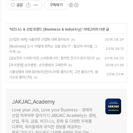
공감
구독하기
'
비즈니스 & 산업 트렌드 (Business & Industry)
' 카테고리의 다른 글
[산업의 세계] 사출관련 산업에 대해 알아보자
2018.08.29
(0)
[Business] 도서 '어떻게 원하는 것을 얻는가' : 협상의 바이블, 그
2018.08.13
자체
(0)
[삼성전자 스마트가전] 스마트에너지 : 절약한 전기가 돈이 된다?
2018.08.02
(0)
[독서경영] 손자병법 : 손자병법의 구매전략
2018.07.28
(0)
사출성형에 대해 알아보자(엔지니어링 플라스틱, 고온 플라스틱, 열
2018.07.14
가소성 플라스틱)
(2)
JAKJAC_Academy
Love your Job, Love your Business - 경제와
산업 하루하루 알아가기 JAKJAC Academy는 경제,
산업, 투자, 금융, 비즈니스, 문화 등 다양한 주제를
다루며, 독자들에게 유익한 정보를 제공하는
블로그입니다. 앞으로도 다양한 주제와 깊이 있는