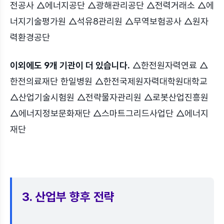
전공사 △에너지공단 △광해관리공단 △전력거래소 △에
너지기술평가원 △석유8관리원 △무역보험공사 △원자
력환경공단
이외에도 9개 기관이 더 있습니다.
△한전원자력연료 △
한전의료재단 한일병원 △한전국제원자력대학원대학교
△산업기술시험원 △전략물자관리원 △로봇산업진흥원
△에너지정보문화재단 △스마트그리드사업단 △에너지
재단
3. 산업부 향후 전략