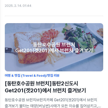
2028년 12월 개통을 목표로 추진 중인 동탄 트램이 본격적인
2025. 2. 14. 01:44
준비에 돌입했다. 하지만 계획보다 개통이 늦춰지면서 많은
주민들이 “도대체 왜 늦어졌나?”라는 궁금증을 갖고 있다. 이번
글에서는 연기된 이유부터 변경된 노선, 개통 후 기대 효과까지
한눈에 정리해본다.🏗️ 1. 동탄 트램 프로젝트, 왜 중요한가?처음엔
다들 트램, 트램 하는데 왜 트램이 좋은지 처음엔 이해할 수
없었다. 그냥 '생기면 교통이 좋아진대', '부동산이 오른대' 이런
이야기 뿐이었다. 나는 지난 체코 프라하 여행을 통해 트램의
중요성을 깨닫게 되었다. 체코에선 30코루나(약 1,800원)면
30분동안..
여행 & 맛집 (Travel & Food)/맛집 리뷰
[동탄호수공원 브런치]동탄2신도시
Get201(겟201)에서 브런치 즐겨보기
동탄호수공원 브런치브런치카페 Get201(겟201)에서 브런치
즐겨보기 불타는 태양(버닝썬)사태가 모든 이슈를 집어삼키고,