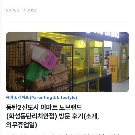
대한민국은 미세먼지가 집어삼킨 요즘이네요.한 주 간의 치열한
2019. 3. 17. 00:26
삶을 살아내고, 오래간만에 와이프와 동탄호수공원 산책길에
나섰습니다. 와이프와 소소한 대화를 나누며 동탄호수공원을
거닐다보니 삶의 여유를 만끽하게 되는데요. 와이프가 대뜸 그
얘기를 하더라구요."오빠 오빠, 요즘 부영단지 옆에
에이탑마트라고 생겼는데 딸기가 굉장히 싸대, 그리고 그 건물에
브런치카페가 있는데 엄마들이 많이 간다나봐" 충분한 호수
산책을 마치고, 허기가 졌던 우리는 (아침을 바나나 한쪽씩만 먹고
나왔음) 생각난김에 브런치카페에 가보기로 마음을 먹었습니다.
에이탑마트를 찾으니 같은 건물 3층에 브런치 카페가 보..
육아 & 라이프 (Parenting & Lifestyle)
동탄2신도시 이마트 노브랜드
(화성동탄리치안점) 방문 후기(소개,
의무휴업일)