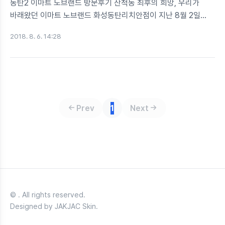
동탄2 이마트 노브랜드 방문후기 산척동 최후의 희망, 우리가
바래왔던 이마트 노브랜드 화성동탄리치안점이 지난 8월 2일
오픈했습니다. 이마트 노브랜드의 위엄! 화성시 산척동
2018. 8. 6. 14:28
풍산리치안타워 B1(지하)에 위치해있네요 매장입구는 이래요! ■
식품류 식품류는 우리가 익히 알고있는 쌀과자, 감자칩,
크리스피롤 등이 있고요, 입구와 제일 가깝습니다. 바닥에 보심
원문자로 ①, ②, ③으로 표기 되어있는 구간이 스낵류에
포함됩니다. 이외에도 ④, ⑤, ⑥이 라면, 주류, 안주, 음료
순이었던 것 같네요. 그 중 10개들이 라면스낵이 값도 싸고 양도
Prev
1
Next
적당해 스테디셀러라는 소문이 들려옵니다. 이게 라면스낵
비주얼이에요 25g짜리 라면과자 10개들이 큰봉이 1,980원?
소비자가 이득을 봤다고 생각하기에 충분한 양과 가..
© . All rights reserved.
Designed by JAKJAC Skin.