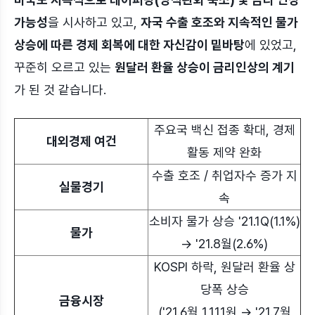
가능성
을 시사하고 있고,
자국 수출 호조와 지속적인 물가
상승에 따른 경제 회복에 대한 자신감이 밑바탕
에 있었고,
꾸준히 오르고 있는
원달러 환율 상승이 금리인상의 계기
가 된 것 같습니다.
주요국 백신 접종 확대, 경제
대외경제 여건
활동 제약 완화
수출 호조 / 취업자수 증가 지
실물경기
속
소비자 물가 상승 '21.1Q(1.1%)
물가
→ '21.8월(2.6%)
KOSPI 하락, 원달러 환율 상
당폭 상승
금융시장
('21.6월 1,111원 → '21.7월