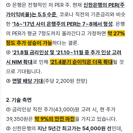
① 은행은 전형적인 저 PER 주. 현재
신한은행의 PER(주
가이익비율)는 5.5 수준
, 코로나 직전의 기준금리와 비슷
한
'16~'17년 사이 은행주의 PER는 7~8에서 형성
. 은행
의 PER가 평균 7정도까지 올라간다고 가정하면
약 27%
정도 추가 상승이 가능
하다는 결론.
②
'21.8월 금리인상 및 '21.10~11월 중 추가 인상 고려
시 NIM 확대
로 인해
'21.4분기 순이익은 더욱 확대
될 것
으로 기대됩니다.
③
연말 배당 기대
(주당 2,200원 전망)
2. 기술 측면
① 금리인상 직전 주가(43,000)원 고려 시, 현 주가
39,350원은
약 9%의 안전 마진
을 가지고 있습니다.
② 신한은행의
지난 5년간 최고가는 54,000원 선
인데,