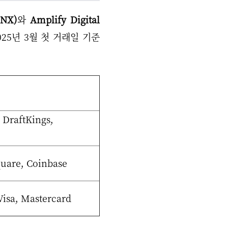
INX)
와
Amplify Digital
2025년 3월 첫 거래일 기준
 DraftKings,
quare, Coinbase
Visa, Mastercard