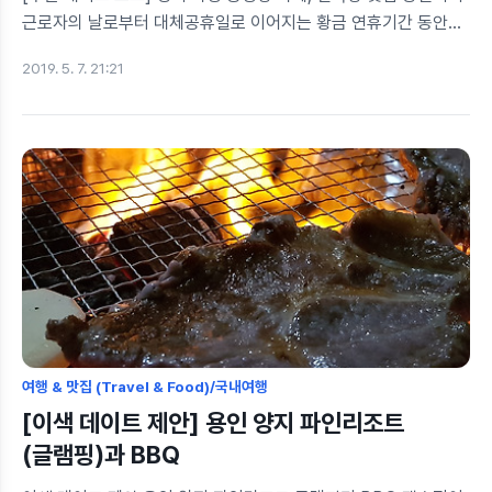
근로자의 날로부터 대체공휴일로 이어지는 황금 연휴기간 동안
집에만 있기는 좀 아쉽지요, 저와 와이프는 서해 바다구경을
2019. 5. 7. 21:21
당일치기로 떠나 보았습니다. 경기 화성 궁평항으로 떠나보자!
저희는 동탄2신도시에서 궁평항 수산물직판장을 검색해서 자차로
이동하였는데요, 동탄2신도시 기준 궁평항까지는 대략 1시간
10분 정도가 걸렸습니다. 텔레토비 정원마냥 빈 공간에
바람개비들이 꽂혀있네요. 날씨도 푸르고 바람도 시원해 참
좋습니다. 궁평항 수산물직판장 아래는 궁평항 수산물직판장
전경입니다. 아시는 바와 같이 횟감을 고르면 약간의 상차림비를
받고, 회도 떠주고 탕도 끓여주고 하는 그런 구조이지요. 궁평항
전망대 카페 횟감도 구경 좀 하다, 궁평항 전망대..
여행 & 맛집 (Travel & Food)/국내여행
[이색 데이트 제안] 용인 양지 파인리조트
(글램핑)과 BBQ