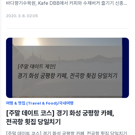
바다향기수목원, Kafe DBB에서 커피와 수제버거 즐기기 신종
코로나 바이러스 돌아다니기도 겁나는 요즘, 계속 집에만 있기
2020. 3. 8. 02:05
답답하시죠? 저도 사람 많은 도심을 벗어나 힐링을 하고자
당일치기로 와이프와 대부도를 다녀왔습니다. 대부도
바다향기수목원과 서해바다 분위기 좋은 카페 Kafe DBB 방문
후기 함께 보시죠! 안산 바다향기수목원? 3월 초에 가면 황량해
우선 저희는 안산 바다향기수목원으로 향했습니다. 현재
무료입장을 하고 있습니다만... 아직 싱그러운 봄이 오지 않았다
보니 약간은 메마르고 황량한 느낌이 있습니다. 그래서인지
사진을 찍은게 없네요 다음에 재방문 후 후기를 나누도록 할께요
ㅠㅠ 대부도 분위기 좋은 카페? Kafe DBB가 있잖아..
여행 & 맛집 (Travel & Food)/국내여행
[주말 데이트 코스] 경기 화성 궁평항 카페,
전곡항 횟집 당일치기
[주말 데이트 코스] 경기 화성 궁평항 카페, 전곡항 횟집 당일치기