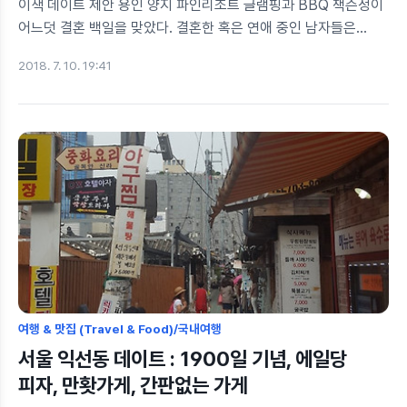
이색 데이트 제안 용인 양지 파인리조트 글램핑과 BBQ 잭슨정이
어느덧 결혼 백일을 맞았다. 결혼한 혹은 연애 중인 남자들은
상대방에게 기쁨을 주기위해 치열한 고민을 하게 되는 법! 치열한
2018. 7. 10. 19:41
고민 끝에 나의 제안은 바로! 글.램.핑! 글램핑을 중심으로 코스를
계획해 본다. 경기남부(용인, 수원, 동탄)나 분당, 강남피플들
주목하세요! 모르겠으면 대충 아래와 같이 계획안을 작성해서
상신합니다. ◇ 글램핑이 모야모야~? 설명충이 등판하자면,
글램핑(Glamping)은 '화려하다'는 의미의 글래머러스
(Glamorous)와 '캠핑' 그 자체를 의미하는 캠핑(Camping)의
합성어이다. 캠핑의 의미에 부합하게 중대형 텐트가 설치되어
있는데, 막상 들어가면 빵빵한 에어컨과 TV, 냉장고, 침대가
세팅되어 있다. 말..
여행 & 맛집 (Travel & Food)/국내여행
서울 익선동 데이트 : 1900일 기념, 에일당
피자, 만홧가게, 간판없는 가게