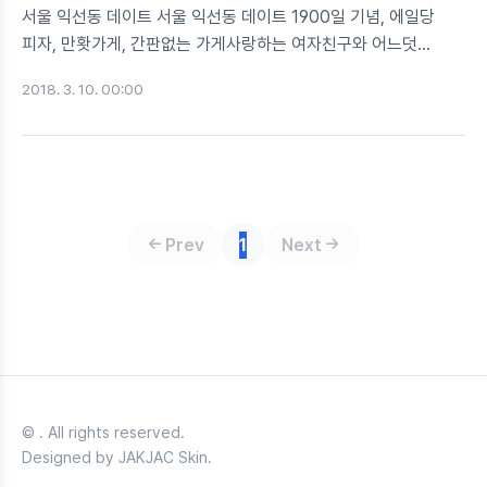
서울 익선동 데이트 서울 익선동 데이트 1900일 기념, 에일당
피자, 만홧가게, 간판없는 가게사랑하는 여자친구와 어느덧
1,900일을 기념하게 되었다. 마침 오늘이 한글날로 10월09일
2018. 3. 10. 00:00
(1009)로 순서를 바꾸면 1,900이 되는 내맘대로 평행이론!
(평행이론은 그만 주장하기로 하고) 요즘 핫하다는 서울
익선동에서 여친을 만나서 데이트를 즐기기로 했다!주말 데이트
장소가 고민된다고요? 그럼 우리와 함께 종로구 익선동으로
레스기릿! 가는 방법지하철 1호선 or 3호선 or 5호선타고
종로3가역 도착 후, 4번 출구 맞은편으로 진입하는 방법을
Prev
1
Next
택했다. 4번 출구 근처만 와도 방문객들이 점점 늘어서 '이 주변이
익선동이구나' 싶을 것이다. 익선동이 뭐길래? 서울 익선동으로
말할 것 같으면, 종로구 익선동에 위..
© . All rights reserved.
Designed by JAKJAC Skin.